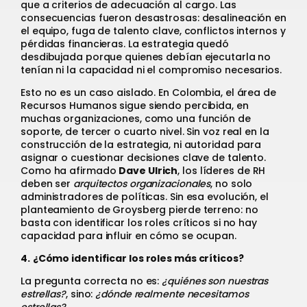
que a criterios de adecuación al cargo. Las
consecuencias fueron desastrosas: desalineación en
el equipo, fuga de talento clave, conflictos internos y
pérdidas financieras. La estrategia quedó
desdibujada porque quienes debían ejecutarla no
tenían ni la capacidad ni el compromiso necesarios.
Esto no es un caso aislado. En Colombia, el área de
Recursos Humanos sigue siendo percibida, en
muchas organizaciones, como una función de
soporte, de tercer o cuarto nivel. Sin voz real en la
construcción de la estrategia, ni autoridad para
asignar o cuestionar decisiones clave de talento.
Como ha afirmado
Dave Ulrich
, los líderes de RH
deben ser
arquitectos organizacionales
, no solo
administradores de políticas. Sin esa evolución, el
planteamiento de Groysberg pierde terreno: no
basta con identificar los roles críticos si no hay
capacidad para influir en cómo se ocupan.
4.
¿Cómo identificar los roles más críticos?
La pregunta correcta no es:
¿quiénes son nuestras
estrellas?
, sino:
¿dónde realmente necesitamos
estrellas?