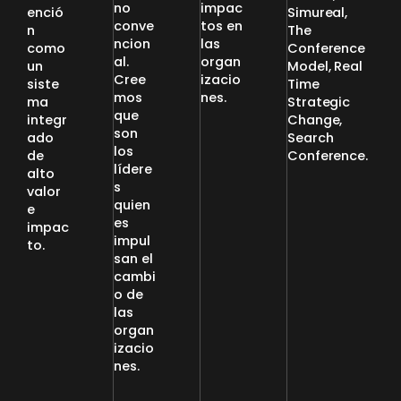
no
impac
enció
Simureal,
conve
tos en
n
The
ncion
las
como
Conference
al.
organ
un
Model, Real
Cree
izacio
siste
Time
mos
nes.
ma
Strategic
que
integr
Change,
son
ado
Search
los
de
Conference.
lídere
alto
s
valor
quien
e
es
impac
impul
to.
san el
cambi
o de
las
organ
izacio
nes.