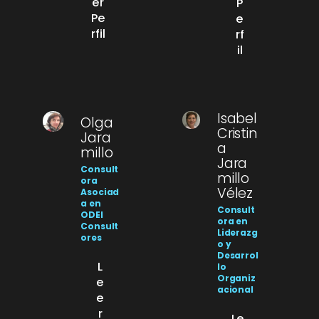
er
P
Pe
e
rfil
rf
il
Isabel
Olga
Cristin
Jara
a
millo
Jara
Consult
millo
ora
Vélez
Asociad
a en
Consult
ODEI
ora en
Consult
Liderazg
ores
o y
Desarrol
L
lo
Organiz
e
acional
e
r
Le