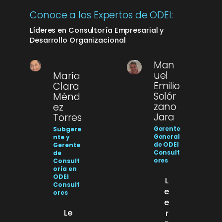
Conoce a los Expertos de ODEI:
Líderes en Consultoría Empresarial y
Desarrollo Organizacional
Man
uel
María
Emilio
Clara
Solór
Ménd
zano
ez
Jara
Torres
Gerente
Subgere
General
nte y
de ODEI
Gerente
Consult
de
ores
Consult
oría en
ODEI
L
Consult
e
ores
e
Le
r