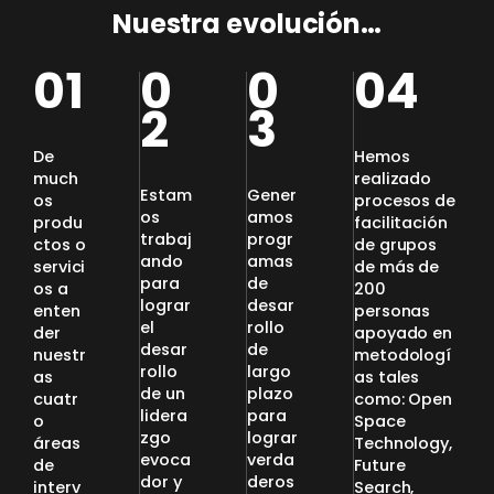
Nuestra evolución…
01
0
0
04
2
3
De
Hemos
much
realizado
Estam
Gener
os
procesos de
os
amos
produ
facilitación
trabaj
progr
ctos o
de grupos
ando
amas
servici
de más de
para
de
os a
200
lograr
desar
enten
personas
el
rollo
der
apoyado en
desar
de
nuestr
metodologí
rollo
largo
as
as tales
de un
plazo
cuatr
como: Open
lidera
para
o
Space
zgo
lograr
áreas
Technology,
evoca
verda
de
Future
dor y
deros
interv
Search,